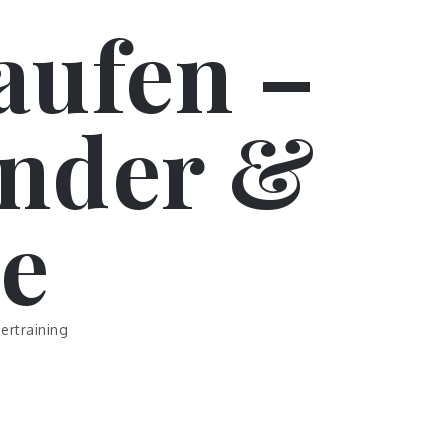
aufen –
inder &
e
ertraining