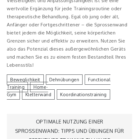
Vielseitigkeit und Anpassungsfähigkeit ist sie eine
wertvolle Ergänzung für jede Trainingsroutine oder
therapeutische Behandlung. Egal ob jung oder alt,
Anfänger oder Fortgeschrittener – die Sprossenwand
bietet jedem die Möglichkeit, seine körperlichen
Grenzen sicher und effektiv zu erweitern. Nutzen Sie
also das Potenzial dieses außergewöhnlichen Geräts
und machen Sie es zu einem festen Bestandteil Ihres
Lebensstils!
Beweglichkeit
Dehnübungen
Functional
Training
Home-
Gym
Kletterwand
Koordinationstraining
Nawigacja
OPTIMALE NUTZUNG EINER
SPROSSENWAND: TIPPS UND ÜBUNGEN FÜR